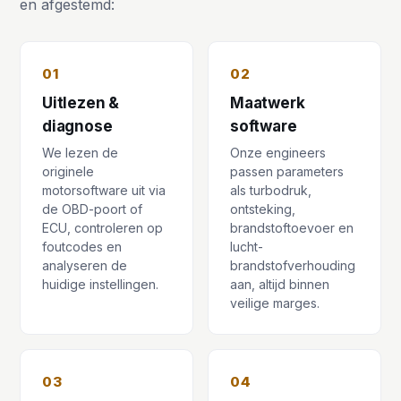
en afgestemd:
01
02
Uitlezen &
Maatwerk
diagnose
software
We lezen de
Onze engineers
originele
passen parameters
motorsoftware uit via
als turbodruk,
de OBD-poort of
ontsteking,
ECU, controleren op
brandstoftoevoer en
foutcodes en
lucht-
analyseren de
brandstofverhouding
huidige instellingen.
aan, altijd binnen
veilige marges.
03
04