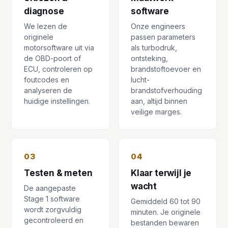
diagnose
software
We lezen de
Onze engineers
originele
passen parameters
motorsoftware uit via
als turbodruk,
de OBD-poort of
ontsteking,
ECU, controleren op
brandstoftoevoer en
foutcodes en
lucht-
analyseren de
brandstofverhouding
huidige instellingen.
aan, altijd binnen
veilige marges.
03
04
Testen & meten
Klaar terwijl je
wacht
De aangepaste
Stage 1 software
Gemiddeld 60 tot 90
wordt zorgvuldig
minuten. Je originele
gecontroleerd en
bestanden bewaren