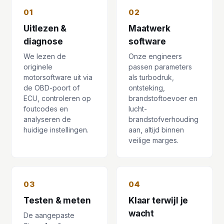
01
02
Uitlezen &
Maatwerk
diagnose
software
We lezen de
Onze engineers
originele
passen parameters
motorsoftware uit via
als turbodruk,
de OBD-poort of
ontsteking,
ECU, controleren op
brandstoftoevoer en
foutcodes en
lucht-
analyseren de
brandstofverhouding
huidige instellingen.
aan, altijd binnen
veilige marges.
03
04
Testen & meten
Klaar terwijl je
wacht
De aangepaste