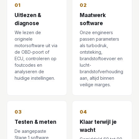
01
02
Uitlezen &
Maatwerk
diagnose
software
We lezen de
Onze engineers
originele
passen parameters
motorsoftware uit via
als turbodruk,
de OBD-poort of
ontsteking,
ECU, controleren op
brandstoftoevoer en
foutcodes en
lucht-
analyseren de
brandstofverhouding
huidige instellingen.
aan, altijd binnen
veilige marges.
03
04
Testen & meten
Klaar terwijl je
wacht
De aangepaste
Stage 1 software