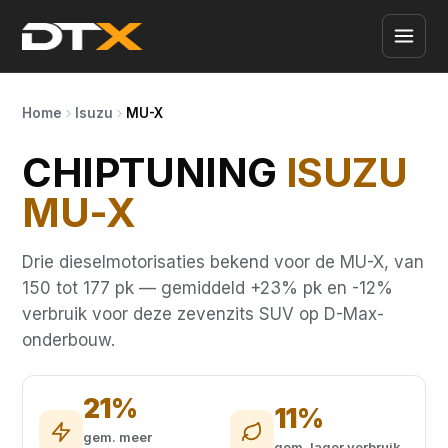
Home
Isuzu
MU-X
CHIPTUNING
ISUZU
MU-X
Drie dieselmotorisaties bekend voor de MU-X, van
150 tot 177 pk — gemiddeld +23% pk en -12%
verbruik voor deze zevenzits SUV op D-Max-
onderbouw.
21%
11%
gem. meer
gem. lager verbruik