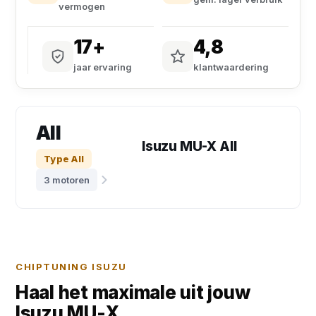
vermogen
17+
4,8
jaar ervaring
klantwaardering
All
Isuzu MU-X All
Type All
3 motoren
CHIPTUNING ISUZU
Haal het maximale uit jouw
Isuzu MU-X