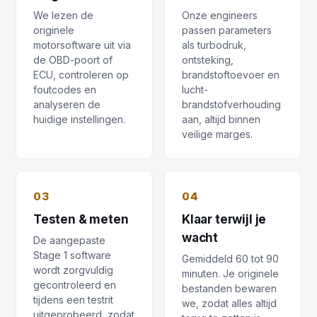
We lezen de
Onze engineers
originele
passen parameters
motorsoftware uit via
als turbodruk,
de OBD-poort of
ontsteking,
ECU, controleren op
brandstoftoevoer en
foutcodes en
lucht-
analyseren de
brandstofverhouding
huidige instellingen.
aan, altijd binnen
veilige marges.
03
04
Testen & meten
Klaar terwijl je
wacht
De aangepaste
Stage 1 software
Gemiddeld 60 tot 90
wordt zorgvuldig
minuten. Je originele
gecontroleerd en
bestanden bewaren
tijdens een testrit
we, zodat alles altijd
uitgeprobeerd, zodat