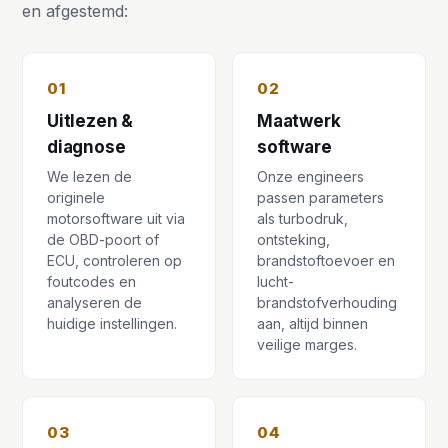
en afgestemd:
01
02
Uitlezen &
Maatwerk
diagnose
software
We lezen de
Onze engineers
originele
passen parameters
motorsoftware uit via
als turbodruk,
de OBD-poort of
ontsteking,
ECU, controleren op
brandstoftoevoer en
foutcodes en
lucht-
analyseren de
brandstofverhouding
huidige instellingen.
aan, altijd binnen
veilige marges.
03
04