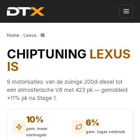
Home
Lexus
IS
CHIPTUNING
LEXUS
IS
9 motorisaties: van de zuinige 200d-diesel tot
een atmosferische V8 met 423 pk — gemiddeld
+11% pk na Stage 1.
10%
6%
gem. meer
gem. lager verbruik
vermogen