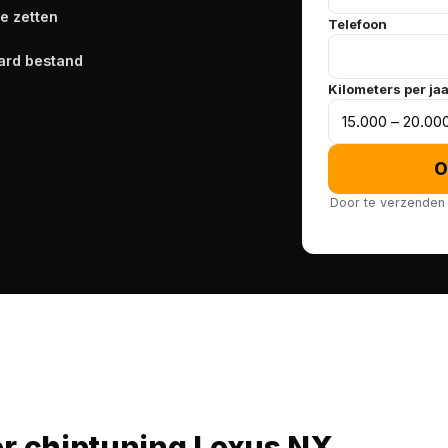
te zetten
Telefoon
ard bestand
Kilometers per ja
O
Door te verzenden 
er chiptuning Lexus NX