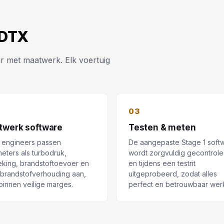
 DTX
r met maatwerk. Elk voertuig
03
twerk software
Testen & meten
 engineers passen
De aangepaste Stage 1 soft
eters als turbodruk,
wordt zorgvuldig gecontrol
eking, brandstoftoevoer en
en tijdens een testrit
-brandstofverhouding aan,
uitgeprobeerd, zodat alles
d binnen veilige marges.
perfect en betrouwbaar werk