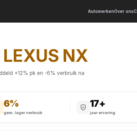
Automerken
Over ons
C
G
LEXUS NX
ddeld +12% pk en -6% verbruik na
6%
17+
gem. lager verbruik
jaar ervaring