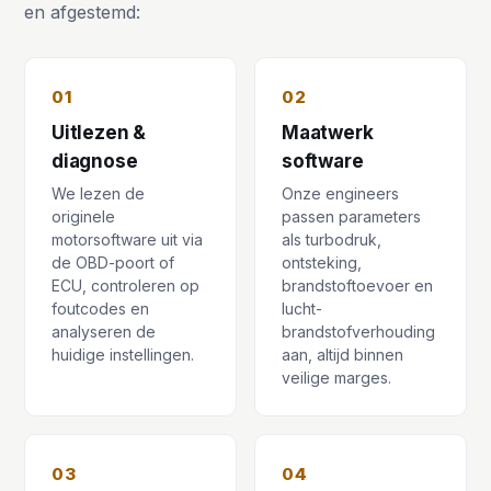
en afgestemd:
01
02
Uitlezen &
Maatwerk
diagnose
software
We lezen de
Onze engineers
originele
passen parameters
motorsoftware uit via
als turbodruk,
de OBD-poort of
ontsteking,
ECU, controleren op
brandstoftoevoer en
foutcodes en
lucht-
analyseren de
brandstofverhouding
huidige instellingen.
aan, altijd binnen
veilige marges.
03
04