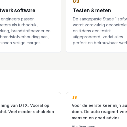
03
twerk software
Testen & meten
 engineers passen
De aangepaste Stage 1 soft
eters als turbodruk,
wordt zorgvuldig gecontrol
eking, brandstoftoevoer en
en tijdens een testrit
-brandstofverhouding aan,
uitgeprobeerd, zodat alles
d binnen veilige marges.
perfect en betrouwbaar werk
uning van DTX. Vooral op
Voor de eerste keer mijn au
chil. Veel minder schakelen
doen. De auto reageert veel
mensen en goed advies.
Rik Brouwer