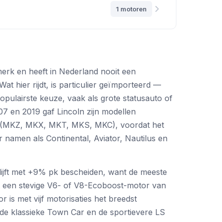
1 motoren
merk en heeft in Nederland nooit een
at hier rijdt, is particulier geïmporteerd —
opulairste keuze, vaak als grote statusauto of
7 en 2019 gaf Lincoln zijn modellen
 (MKZ, MKX, MKT, MKS, MKC), voordat het
 namen als Continental, Aviator, Nautilus en
lijft met +9% pk bescheiden, want de meeste
t een stevige V6- of V8-Ecoboost-motor van
r is met vijf motorisaties het breedst
de klassieke Town Car en de sportievere LS