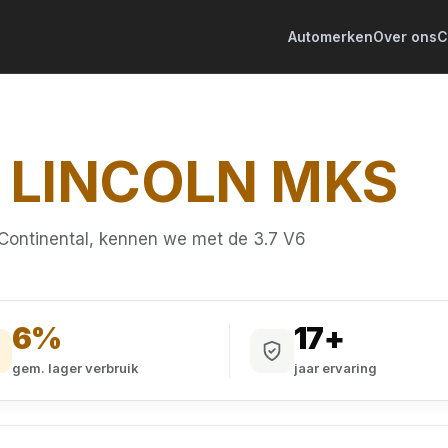
Automerken
Over ons
C
G
LINCOLN MKS
 Continental, kennen we met de 3.7 V6
6%
17+
gem. lager verbruik
jaar ervaring