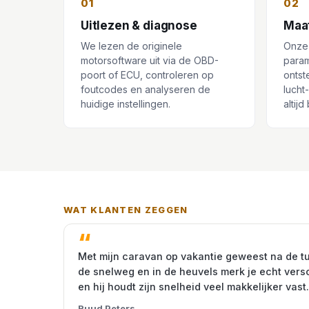
01
02
Uitlezen & diagnose
Maa
We lezen de originele
Onze
motorsoftware uit via de OBD-
param
poort of ECU, controleren op
ontst
foutcodes en analyseren de
lucht
huidige instellingen.
altij
WAT KLANTEN ZEGGEN
Met mijn caravan op vakantie geweest na de t
de snelweg en in de heuvels merk je echt vers
en hij houdt zijn snelheid veel makkelijker vast.
Ruud Peters