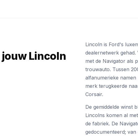
Lincoln is Ford's luxe
 jouw Lincoln
dealernetwerk gehad. W
met de Navigator als p
trouwauto. Tussen 200
alfanumerieke namen
merk terugkeerde naar
Corsair.
De gemiddelde winst b
Lincolns komen al me
de fabriek. De Navigato
gedocumenteerd; van 