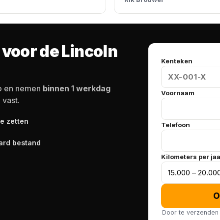
 voor de Lincoln
Kenteken
to en nemen
binnen 1 werkdag
Voornaam
 vast.
te zetten
Telefoon
ard bestand
Kilometers per ja
O
Door te verzenden 