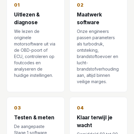
01
02
Uitlezen &
Maatwerk
diagnose
software
We lezen de
Onze engineers
originele
passen parameters
motorsoftware uit via
als turbodruk,
de OBD-poort of
ontsteking,
ECU, controleren op
brandstoftoevoer en
foutcodes en
lucht-
analyseren de
brandstofverhouding
huidige instellingen.
aan, altijd binnen
veilige marges.
03
04
Testen & meten
Klaar terwijl je
wacht
De aangepaste
Stage 1 software