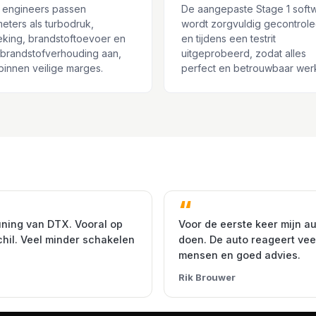
 engineers passen
De aangepaste Stage 1 soft
eters als turbodruk,
wordt zorgvuldig gecontrol
eking, brandstoftoevoer en
en tijdens een testrit
-brandstofverhouding aan,
uitgeprobeerd, zodat alles
d binnen veilige marges.
perfect en betrouwbaar werk
uning van DTX. Vooral op
Voor de eerste keer mijn au
chil. Veel minder schakelen
doen. De auto reageert veel
mensen en goed advies.
Rik Brouwer