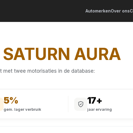
Automerken
Over ons
C
G
SATURN AURA
t met twee motorisaties in de database:
5%
17+
gem. lager verbruik
jaar ervaring