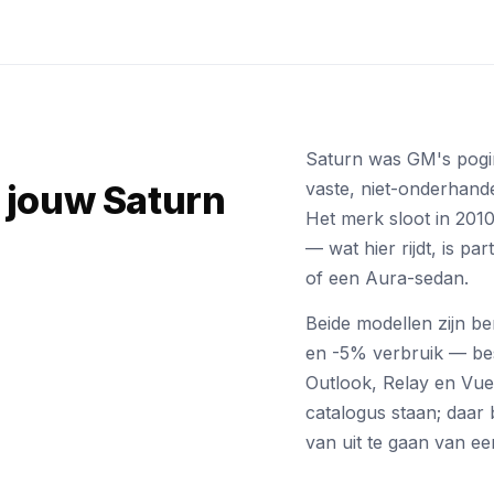
Saturn was GM's pogin
t jouw Saturn
vaste, niet-onderhande
Het merk sloot in 201
— wat hier rijdt, is p
of een Aura-sedan.
Beide modellen zijn b
en -5% verbruik — bes
Outlook, Relay en Vue
catalogus staan; daar
van uit te gaan van een