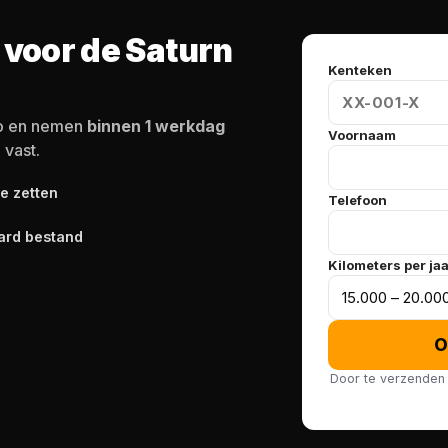
 voor de Saturn
Kenteken
to en nemen
binnen 1 werkdag
Voornaam
 vast.
te zetten
Telefoon
ard bestand
Kilometers per ja
O
Door te verzenden 