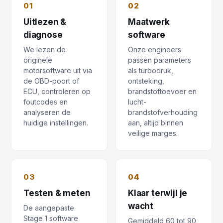
01
02
Uitlezen &
Maatwerk
diagnose
software
We lezen de
Onze engineers
originele
passen parameters
motorsoftware uit via
als turbodruk,
de OBD-poort of
ontsteking,
ECU, controleren op
brandstoftoevoer en
foutcodes en
lucht-
analyseren de
brandstofverhouding
huidige instellingen.
aan, altijd binnen
veilige marges.
03
04
Testen & meten
Klaar terwijl je
wacht
De aangepaste
Stage 1 software
Gemiddeld 60 tot 90