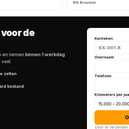
Rik Brouwer
 voor de
Kenteken
to en nemen
binnen 1 werkdag
Voornaam
 vast.
te zetten
Telefoon
ard bestand
Kilometers per ja
O
Door te verzenden 