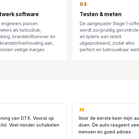
03
twerk software
Testen & meten
 engineers passen
De aangepaste Stage 1 soft
eters als turbodruk,
wordt zorgvuldig gecontrol
eking, brandstoftoevoer en
en tijdens een testrit
-brandstofverhouding aan,
uitgeprobeerd, zodat alles
d binnen veilige marges.
perfect en betrouwbaar werk
uning van DTX. Vooral op
Voor de eerste keer mijn au
chil. Veel minder schakelen
doen. De auto reageert veel
mensen en goed advies.