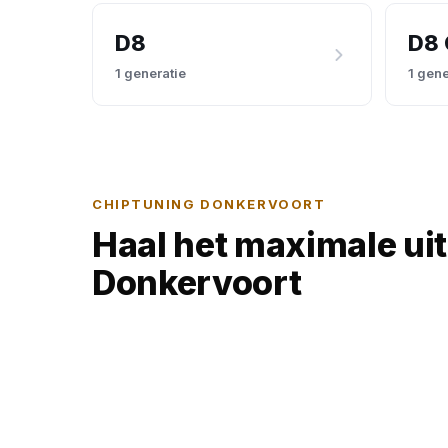
D8
D8 
1 generatie
1 gene
CHIPTUNING DONKERVOORT
Haal het maximale ui
Donkervoort