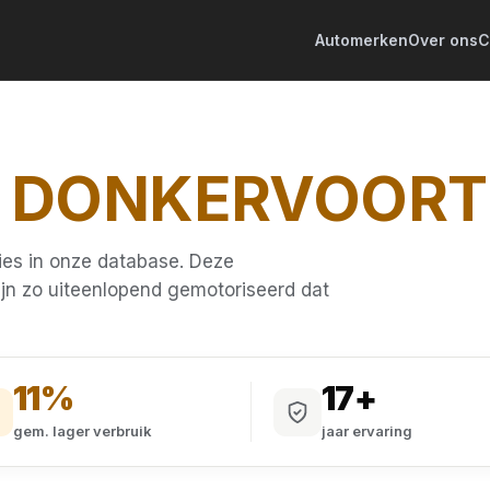
Automerken
Over ons
C
G
DONKERVOORT
ies in onze database. Deze
n zo uiteenlopend gemotoriseerd dat
11%
17+
gem. lager verbruik
jaar ervaring