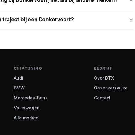
tig bij Donkervoort, net als bij andere merken?
 traject bij een Donkervoort?
CHIPTUNING
BEDRIJF
Audi
Over DTX
BMW
Onze werkwijze
Mercedes-Benz
Contact
Volkswagen
Alle merken