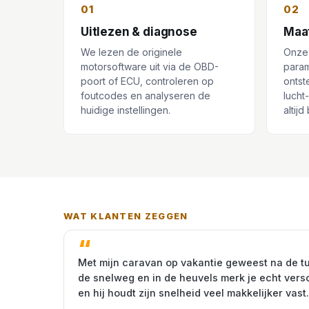
01
02
Uitlezen & diagnose
Maa
We lezen de originele
Onze
motorsoftware uit via de OBD-
param
poort of ECU, controleren op
ontst
foutcodes en analyseren de
lucht
huidige instellingen.
altij
WAT KLANTEN ZEGGEN
Met mijn caravan op vakantie geweest na de t
de snelweg en in de heuvels merk je echt vers
en hij houdt zijn snelheid veel makkelijker vast.