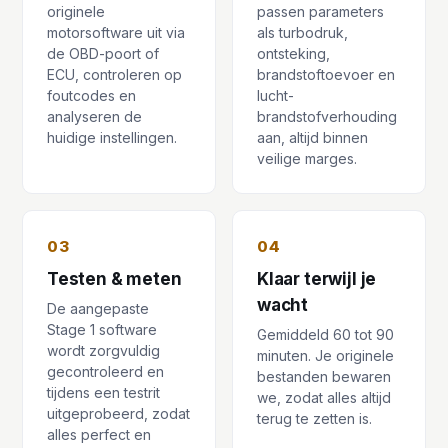
originele
passen parameters
motorsoftware uit via
als turbodruk,
de OBD-poort of
ontsteking,
ECU, controleren op
brandstoftoevoer en
foutcodes en
lucht-
analyseren de
brandstofverhouding
huidige instellingen.
aan, altijd binnen
veilige marges.
03
04
Testen & meten
Klaar terwijl je
wacht
De aangepaste
Stage 1 software
Gemiddeld 60 tot 90
wordt zorgvuldig
minuten. Je originele
gecontroleerd en
bestanden bewaren
tijdens een testrit
we, zodat alles altijd
uitgeprobeerd, zodat
terug te zetten is.
alles perfect en